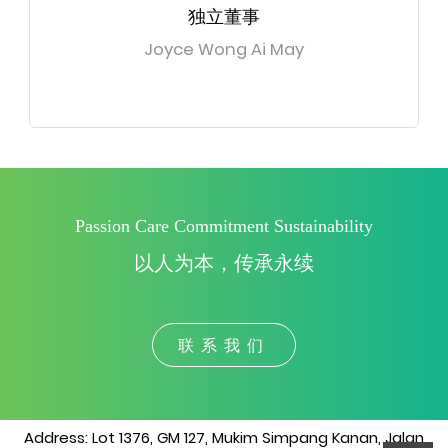
独立董事
Joyce Wong Ai May
Passion Care Commitment Sustainability
以人为本，传承永续
联系我们
Address: Lot 1376, GM 127, Mukim Simpang Kanan, Jalan